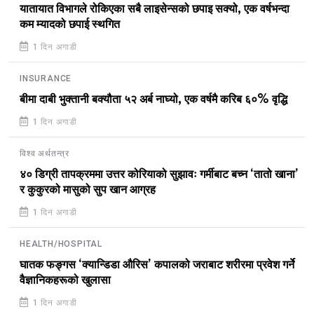
यातायात विभागले रोकिएका सबै लाइसेन्सको छपाइ सक्यो, एक वर्षभन्दा
कम म्यादको छपाई स्थगित
1 दिन अगाडी
INSURANCE
बीमा दाबी भुक्तानी बक्यौता ५२ अर्ब नाघ्यो, एक वर्षमै करिब ६०% वृद्धि
1 दिन अगाडी
विश्व अर्थतन्त्र
४० डिग्री तापक्रममा उत्तर कोरियाको सुझावः गर्मीबाट बच्न ‘तातो खाना’
र कुकुरको मासुको सुप खान आग्रह
1 दिन अगाडी
HEALTH/HOSPITAL
घातक फङ्गस ‘क्यान्डिडा औरिस’ कपालको जराबाट शरीरमा प्रवेश गर्ने
वैज्ञानिकहरूको खुलासा
1 दिन अगाडी