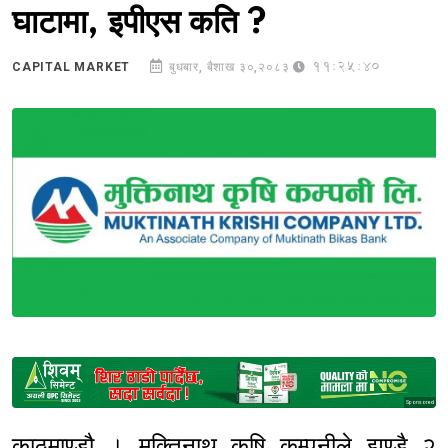
घाटामा, इपीएस कति ?
11:25:40
CAPITAL MARKET
बुधबार, बैशाख ३०,२०८३
Sponsored
काठमाण्डौ । मुक्तिनाथ कृषि कम्पनीले झण्डै २