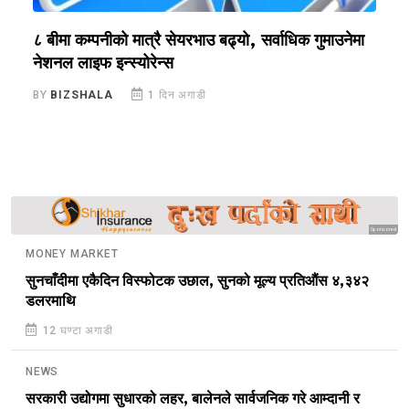
?
८ बीमा कम्पनीको मात्रै सेयरभाउ बढ्यो, सर्वाधिक गुमाउनेमा
र
नेशनल लाइफ इन्स्योरेन्स
स
BY
BIZSHALA
1 दिन अगाडी
B
Sponsored
MONEY MARKET
सुनचाँदीमा एकैदिन विस्फोटक उछाल, सुनको मूल्य प्रतिऔंस ४,३४२
डलरमाथि
12 घण्टा अगाडी
NEWS
सरकारी उद्योगमा सुधारको लहर, बालेनले सार्वजनिक गरे आम्दानी र