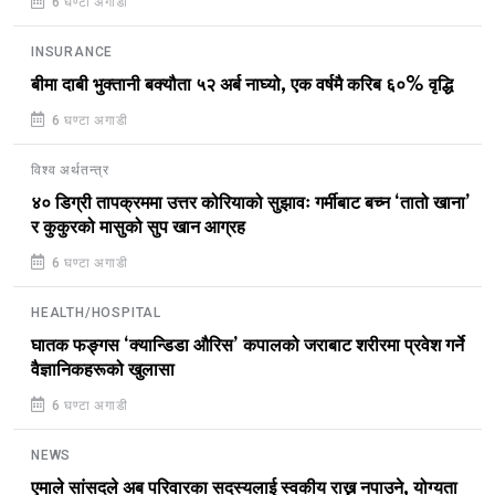
6 घण्टा अगाडी
INSURANCE
बीमा दाबी भुक्तानी बक्यौता ५२ अर्ब नाघ्यो, एक वर्षमै करिब ६०% वृद्धि
6 घण्टा अगाडी
विश्व अर्थतन्त्र
४० डिग्री तापक्रममा उत्तर कोरियाको सुझावः गर्मीबाट बच्न ‘तातो खाना’
र कुकुरको मासुको सुप खान आग्रह
6 घण्टा अगाडी
HEALTH/HOSPITAL
घातक फङ्गस ‘क्यान्डिडा औरिस’ कपालको जराबाट शरीरमा प्रवेश गर्ने
वैज्ञानिकहरूको खुलासा
6 घण्टा अगाडी
NEWS
एमाले सांसदले अब परिवारका सदस्यलाई स्वकीय राख्न नपाउने, योग्यता