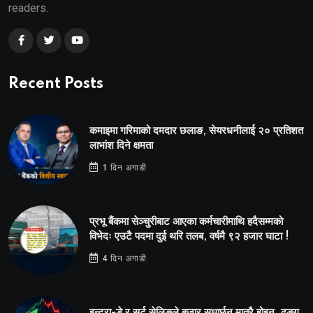
readers.
Recent Posts
कमाइमा गरिमाको दमदार छलाङ, सेयरधनीलाई २० प्रतिशत
लाभांश दिने क्षमता
1 दिन अगाडी
प्रभू बैंकमा सेञ्चुरीबाट आएका कर्मचारीमाथि हदैसम्मको
विभेदः एउटै पदमा दुई थरि तलब, वर्षमै ९२ हजार घाटा !
4 दिन अगाडी
इन्ट्रा-डे र सर्ट सेलिङले बजार सुधार्छन् मात्रै होइन, ढङ्ग