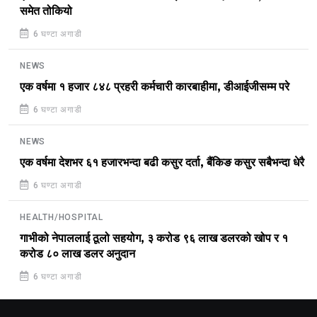
समेत तोकियो
6 घण्टा अगाडी
NEWS
एक वर्षमा १ हजार ८४८ प्रहरी कर्मचारी कारबाहीमा, डीआईजीसम्म परे
6 घण्टा अगाडी
NEWS
एक वर्षमा देशभर ६१ हजारभन्दा बढी कसुर दर्ता, बैंकिङ कसुर सबैभन्दा धेरै
6 घण्टा अगाडी
HEALTH/HOSPITAL
गाभीको नेपाललाई ठूलो सहयोग, ३ करोड ९६ लाख डलरको खोप र १
करोड ८० लाख डलर अनुदान
6 घण्टा अगाडी