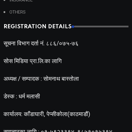
OTHERS
REGISTRATION DETAILS
सूचना विभाग दर्ता नं. ८८६/०७५-७६
सोस मिडिया प्रा.लि.का लागि
अध्यक्ष / सम्पादक : सोमनाथ बास्तोला
डेस्क : धर्म मलासी
कार्यालय: काँडाघारी, पेप्सीकोला(काठमाडौं)
समाचारका लागि : ०१-५९२३३९४, ९८५१०१५३९४,