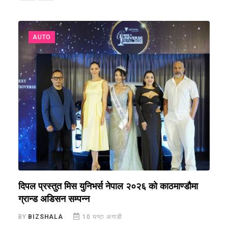
AUTO
े
दिपल प्रस्तुत मिस युनिभर्स नेपाल २०२६ को काठमाण्डौमा
न
ग्रान्ड अडिसन सम्पन्न
स
BY
BIZSHALA
10 घण्टा अगाडी
B