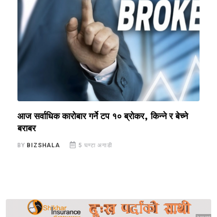
ी
आज सर्वाधिक कारोबार गर्ने टप १० ब्रोकर, किन्ने र बेच्ने
ए
बराबर
B
BY
BIZSHALA
5 घण्टा अगाडी
Sponsored