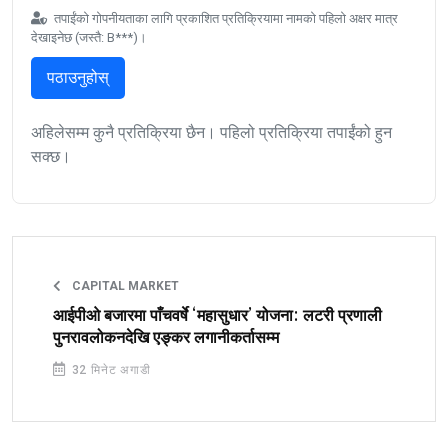
तपाईंको गोपनीयताका लागि प्रकाशित प्रतिक्रियामा नामको पहिलो अक्षर मात्र
देखाइनेछ (जस्तै: B***)।
पठाउनुहोस्
अहिलेसम्म कुनै प्रतिक्रिया छैन। पहिलो प्रतिक्रिया तपाईंको हुन
सक्छ।
CAPITAL MARKET
आईपीओ बजारमा पाँचवर्षे ‘महासुधार’ योजना: लटरी प्रणाली
पुनरावलोकनदेखि एङ्कर लगानीकर्तासम्म
32 मिनेट अगाडी