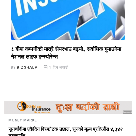
?
८ बीमा कम्पनीको मात्रै सेयरभाउ बढ्यो, सर्वाधिक गुमाउनेमा
र
नेशनल लाइफ इन्स्योरेन्स
स
BY
BIZSHALA
1 दिन अगाडी
B
Sponsored
MONEY MARKET
सुनचाँदीमा एकैदिन विस्फोटक उछाल, सुनको मूल्य प्रतिऔंस ४,३४२