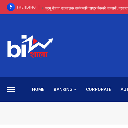
TRENDING
प्रभू बैंकका सञ्चालक बस्नेतमाथि राष्ट्र बैंकको ‘कन्सर्न’, प्रवक
इन्ट्रा-डे र सर्ट सेलिङले बजार सुधार्छन् मात्रै होइन, ढ
प्रभू बैंकमा सेञ्चुरीबाट आएका कर्मचारीमाथि हदैसम्मको विभेदः 
कमाइमा गरिमाको दमदार छलाङ, सेयरधनीलाई २०
प्रभु बैंकमा रमिता : सर्वसाधारणबाट छिरेका बस्नेत संस्था
HOME
BANKING
CORPORATE
AU