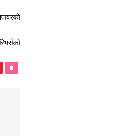
रोपावरको
रिभर्सको