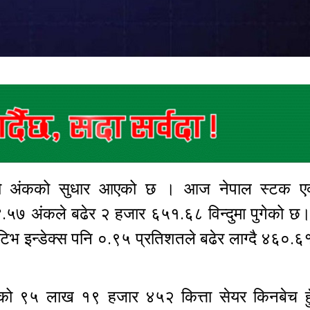
ोरो अंकको सुधार आएको छ । आज नेपाल स्टक एक
४.५७ अंकले बढेर २ हजार ६५१.६८ विन्दुमा पुगेको छ।
िभ इन्डेक्स पनि ०.९५ प्रतिशतले बढेर लाग्दै ४६०.६१ 
्टको ९५ लाख १९ हजार ४५२ कित्ता सेयर किनबेच हु