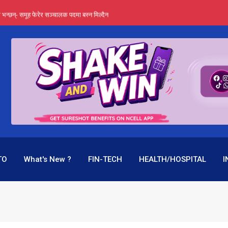
्ता भन्छन्- समूह फेरेर सञ्चालक पदमा बस्न मिल्दैन
ङ्ग पुगेन भने ध्वस्त पनि बनाउन सक्छन् !
एउटै पदमा दुई थरि तलब, वर्षमै ९२ हजार घाटा !
 प्रतिशत लाभांश दिने क्षमता
पक बनेर निरन्तर, राष्ट्र बैंक किन मौन ?
TO
What's New ?
FIN-TECH
HEALTH/HOSPITAL
I