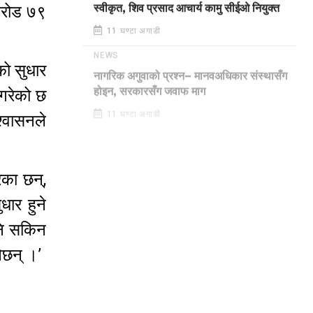
करोड ७९
स्वीकृत, शिव प्रसाद आचार्य कामु सीईओ नियुक्त
11 घण्टा अगाडी
NEWS
ो सुधार
नागरिक अगुवाको प्रश्न– मानवअधिकार संस्थासँग
 गरेको छ
होइन, सरकारसँग जवाफ माग
्वासनले
11 घण्टा अगाडी
ेका छन्,
धार हुने
नि सकिन
ेछन् ।’