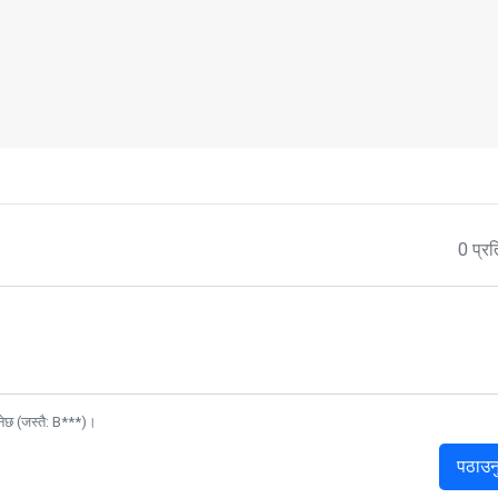
0 प्रत
नेछ (जस्तै: B***)।
पठाउन