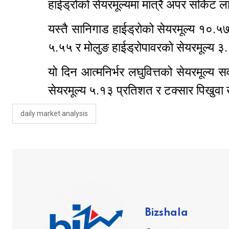
हाईड्रोको सेयरमूल्यमा मात्रै अपर सर्किट ला
यस्तै सानिगाड हाईड्रोको सेयरमूल्य १०.५
५.५५ र मोलुङ हाईड्रोपावरको सेयरमूल्य ३
यो दिन आत्मनिर्भर लघुवित्तको सेयरमूल्य 
सेयरमूल्य ५.१३ प्रतिशत र टक्सार पिखुवा
daily market analysis
Bizshala