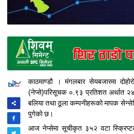
काठमाण्डौ । मंगलबार सेयबजारमा दोह
(नेप्से)परिसूचक ०.९३ प्रतिशत अर्थात २
बलिया तथा ठूला कम्पनीहरूको मापक सेन्सेट
पुगेको छ।
आज नेप्सेमा सूचीकृत ३५२ वटा स्क्रिप