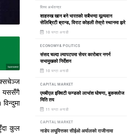
विश्व अर्थतन्त्र
शाहरुख खान बने भारतको सबैभन्दा मूल्यवान
सेलिब्रिटी ब्रान्ड, विराट कोहली तेस्रो स्थानमा झरे
10 घण्टा अगाडी
ECONOMY& POLITICS
संसद चल्दा ल्यापटपमा सेयर कारोबार नगर्न
सभामुखको निर्देशन
Sponsored
10 घण्टा अगाडी
्सचेञ्ज
CAPITAL MARKET
 यससँगै
एमबीएल इक्विटी फण्डको लाभांश घोषणा, बुकक्लोज
मिति तय
विन्दुमा
11 घण्टा अगाडी
CAPITAL MARKET
ँदा कुल
नाडेप लघुवित्तका सीईओ अर्यालको राजीनामा