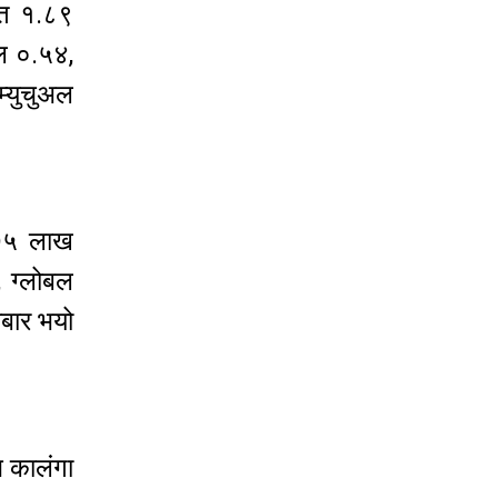
ात १.८९
ल ०.५४,
्युचुअल
 ७५ लाख
 ग्लोबल
बार भयो
ज कालंगा