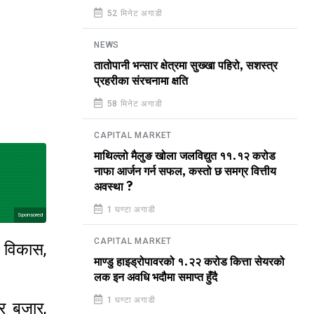
52 मिनेट अगाडी
NEWS
तातोपानी भन्सार क्षेत्रमा सुख्खा पहिरो, सशस्त्र
प्रहरीका संरचनामा क्षति
58 मिनेट अगाडी
CAPITAL MARKET
माथिल्लो मैलुङ खोला जलविद्युत ११.१२ करोड
नाफा आर्जन गर्न सफल, कस्तो छ समग्र वित्तीय
अवस्था ?
1 घण्टा अगाडी
Sponsored
CAPITAL MARKET
ो विकास,
माण्डु हाइड्रोपावरको १.२२ करोड कित्ता सेयरको
लक इन अवधि भदौमा समाप्त हुँदै
1 घण्टा अगाडी
्र बजार,