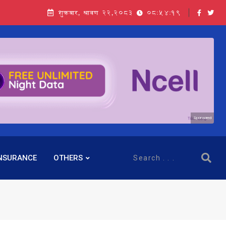
शुक्रबार, श्रावण २२,२०८३
08:54:19
सञ्चालक बस्नेतमाथि राष्ट्र बैंकको ‘कन्सर्न’, प्रवक्ता भन्छन्- समूह फेरेर सञ्चालक पदमा बस्न मिल्दैन
Sponsored
NSURANCE
OTHERS