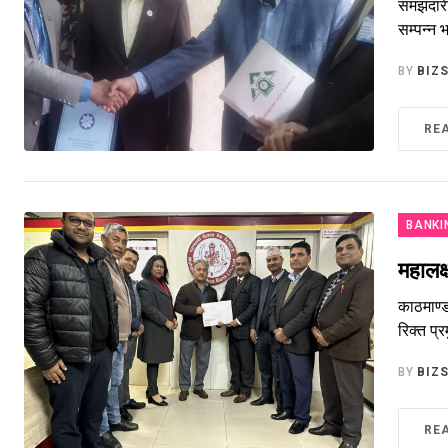
समझदारी 
सम्पन्न 
BY
BIZ
RE
BANKI
महालक्
काठमाण्
रिक्त प्
BY
BIZ
RE