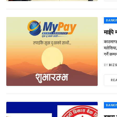
BANKI
माईपे 
काठमाण्ड
मलेसिया,
गर्ने कम
BY
BIZ
RE
BANKI