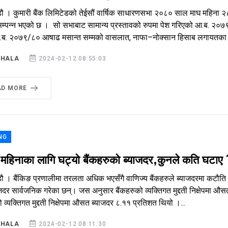
ौ । कुमारी बैंक लिमिटेडको तेईसौं वार्षिक साधारणसभा २०८० साल माघ महिना २८
म्पन्न भएको छ । सो सभाबाट सामान्य प्रस्तावको रुपमा पेश गरिएको आ.ब. २०७९
ब. २०७९/८० आषाढ मसान्त सम्मको वासलात, नाफा–नोक्सान हिसाब लगायतका वित
SHALA
2024-02-12 08:55:03
AD MORE
NG
 महिनाका लागि घट्यो बैंकहरुको ब्याजदर,कुनले कति घटाए
ौ । बैंकिङ प्रणालीमा तरलता अधिक भएसँगै वाणिज्य बैंकहरुले ब्याजदरमा कटौति गर
ाजदर सार्वजनिक गरेका छन्। जस अनुसार बैंकहरुको व्यक्तिगत मुद्दती निक्षेपम
ो व्यक्तिगत मुद्दती निक्षेपमा औसत ब्याजदर ८.११ प्रतिशत थियो ।...
SHALA
2024-02-12 08:11:30