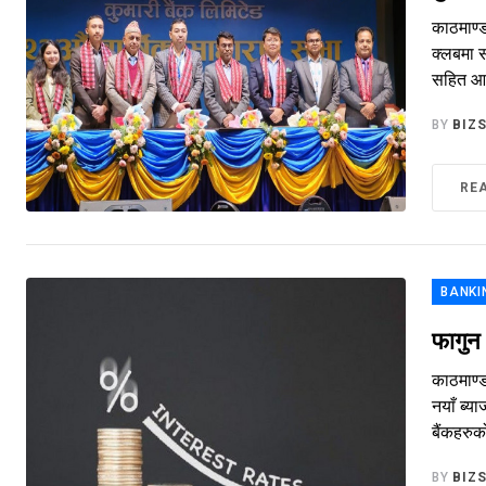
काठमाण्ड
क्लबमा स
सहित आ.
BY
BIZ
RE
BANKI
फागुन
काठमाण्ड
नयाँ ब्य
बैंकहरुक
BY
BIZ