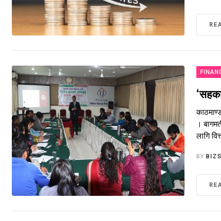
RE
FINAN
‘सहकार
काठमाण्ड
। बागमत
लागि वित
BY
BIZ
RE