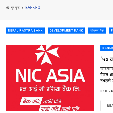
गृह पृष्ठ
BANKING
NEPAL RASTRA BANK
DEVELOPMENT BANK
वाणिज्य बैंक
F
BANKI
‘५० वट
काठमाण्ड
बैंकले आ
नभएको 
BY
BIZ
RE