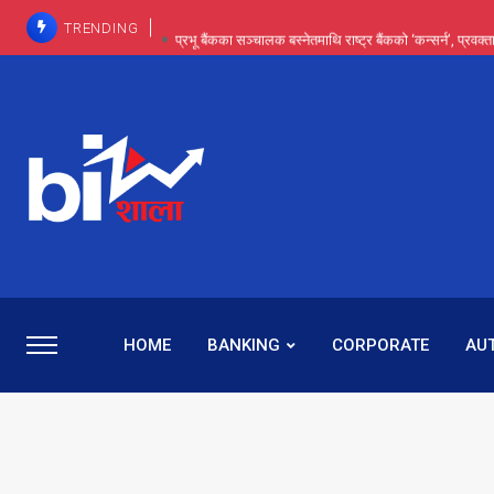
TRENDING
प्रभू बैंकका सञ्चालक बस्नेतमाथि राष्ट्र बैंकको ‘कन्सर्न’, प्रवक
इन्ट्रा-डे र सर्ट सेलिङले बजार सुधार्छन् मात्रै होइन, ढ
प्रभू बैंकमा सेञ्चुरीबाट आएका कर्मचारीमाथि हदैसम्मको विभेदः 
कमाइमा गरिमाको दमदार छलाङ, सेयरधनीलाई २०
प्रभु बैंकमा रमिता : सर्वसाधारणबाट छिरेका बस्नेत संस्था
HOME
BANKING
CORPORATE
AU