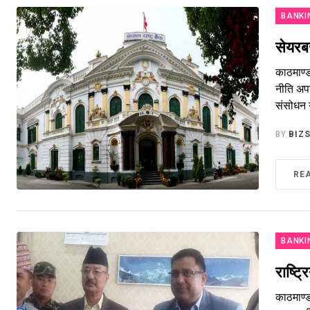
BANKI
सेयरबज
काठमाण्ड
नीति अपन
संसोधन गर
BY
BIZ
RE
BANKI
राष्ट्
काठमाण्ड