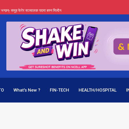
्ता भन्छन्- समूह फेरेर सञ्चालक पदमा बस्न मिल्दैन
ङ्ग पुगेन भने ध्वस्त पनि बनाउन सक्छन् !
एउटै पदमा दुई थरि तलब, वर्षमै ९२ हजार घाटा !
 प्रतिशत लाभांश दिने क्षमता
पक बनेर निरन्तर, राष्ट्र बैंक किन मौन ?
TO
What's New ?
FIN-TECH
HEALTH/HOSPITAL
I