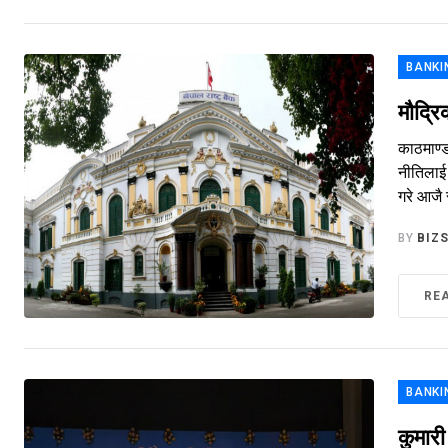
BANKI
मौद्रि
काठमाण्ड
नीतिलाई 
गरे आजै 
BY
BIZ
RE
BANKI
कुमार