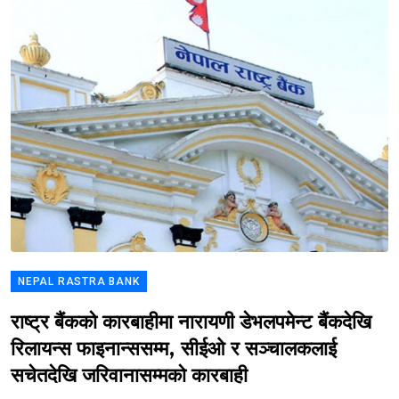
NEPAL RASTRA BANK
राष्ट्र बैंकको कारबाहीमा नारायणी डेभलपमेन्ट बैंकदेखि
रिलायन्स फाइनान्ससम्म, सीईओ र सञ्चालकलाई
सचेतदेखि जरिवानासम्मको कारबाही