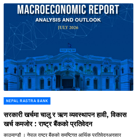
NEPAL RASTRA BANK
सरकारी खर्चमा चालु र ऋण व्यवस्थापन हावी, विकास
खर्च कमजोर : राष्ट्र बैंकको प्रतिवेदन
काठमाण्डौ । नेपाल राष्ट्र बैंकको समष्टिगत आर्थिक प्रतिवेदनअनुसार