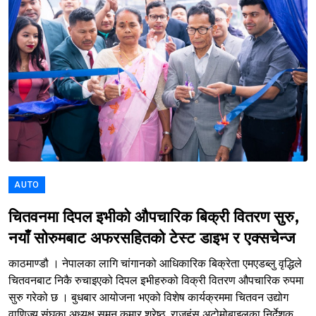
AUTO
चितवनमा दिपल इभीको औपचारिक बिक्री वितरण सुरु,
नयाँ सोरुमबाट अफरसहितको टेस्ट डाइभ र एक्सचेन्ज
काठमाण्डौ । नेपालका लागि चांगानको आधिकारिक बिक्रेता एमएडब्लु वृद्धिले
चितवनबाट निकै रुचाइएको दिपल इभीहरुको विक्री वितरण औपचारिक रुपमा
सुरु गरेको छ । बुधबार आयोजना भएको विशेष कार्यक्रममा चितवन उद्योग
वाणिज्य संघका अध्यक्ष सुमन कुमार श्रेष्ठ, राजहंस अटोमोबाइलका निर्देशक