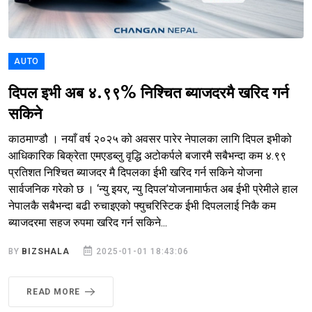
AUTO
दिपल इभी अब ४.९९% निश्चित ब्याजदरमै खरिद गर्न
सकिने
काठमाण्डौ । नयाँ वर्ष २०२५ को अवसर पारेर नेपालका लागि दिपल इभीको
आधिकारिक बिक्रेता एमएडब्लु वृद्धि अटोकर्पले बजारमै सबैभन्दा कम ४.९९
प्रतिशत निश्चित ब्याजदर मै दिपलका ईभी खरिद गर्न सकिने योजना
सार्वजनिक गरेको छ । ‘न्यु इयर, न्यु दिपल’योजनामार्फत अब ईभी प्रेमीले हाल
नेपालकै सबैभन्दा बढी रुचाइएको फ्युचरिस्टिक ईभी दिपललाई निकै कम
ब्याजदरमा सहज रुपमा खरिद गर्न सकिने...
BY
BIZSHALA
2025-01-01 18:43:06
READ MORE