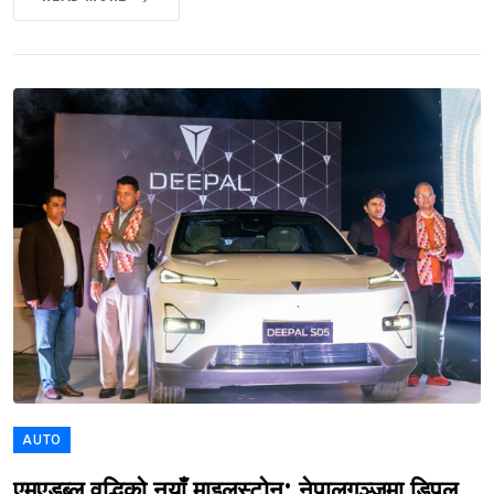
AUTO
एमएडब्लू वृद्धिको नयाँ माइलस्टोन: नेपालगञ्जमा डिपल