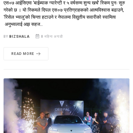
एस०७ आईसिएमा ‘बाईब्याक ग्यारेन्टी र ५ वर्षसम्म शुन्य खर्च’ स्किम पुनः सुरु
गरेको छ । यो स्किमले दिपल एस०७ प्रतिग्राहकको आत्मविश्वास बढाउने,
‘रिसेल भ्यालु’को चिन्ता हटाउने र नेपालमा विद्युतीय सवारीको स्वामित्व
अनुभवलाई अझ सहज...
BY
BIZSHALA
8 महिना अगाडी
READ MORE