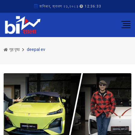
शनिबार, श्रावण २३,२०८३
12:36:33
गृह पृष्ठ
deepal ev