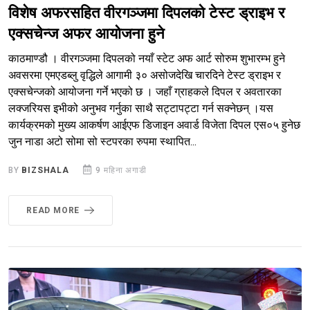
विशेष अफरसहित वीरगञ्जमा दिपलको टेस्ट ड्राइभ र
एक्सचेन्ज अफर आयोजना हुने
काठमाण्डौ । वीरगञ्जमा दिपलको नयाँ स्टेट अफ आर्ट सोरुम शुभारम्भ हुने
अवसरमा एमएडब्लु वृद्धिले आगामी ३० असोजदेखि चारदिने टेस्ट ड्राइभ र
एक्सचेन्जको आयोजना गर्ने भएको छ । जहाँ ग्राहकले दिपल र अवतारका
लक्जरियस इभीको अनुभव गर्नुका साथै सट्टापट्टा गर्न सक्नेछन् ।यस
कार्यक्रमको मुख्य आकर्षण आईएफ डिजाइन अवार्ड विजेता दिपल एस०५ हुनेछ
जुन नाडा अटो सोमा सो स्टपरका रुपमा स्थापित...
BY
BIZSHALA
9 महिना अगाडी
READ MORE