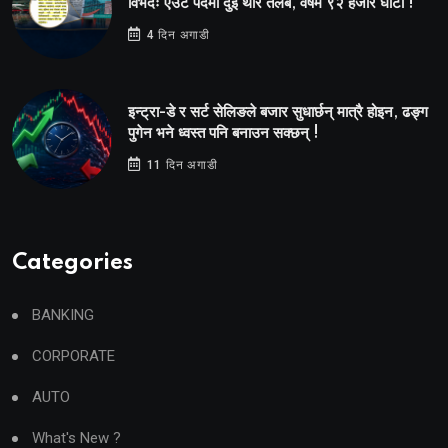
विभेदः एउटै पदमा दुई थरि तलब, वर्षमै ९२ हजार घाटा !
4 दिन अगाडी
इन्ट्रा-डे र सर्ट सेलिङले बजार सुधार्छन् मात्रै होइन, ढङ्ग
पुगेन भने ध्वस्त पनि बनाउन सक्छन् !
11 दिन अगाडी
Categories
BANKING
CORPORATE
AUTO
What's New ?