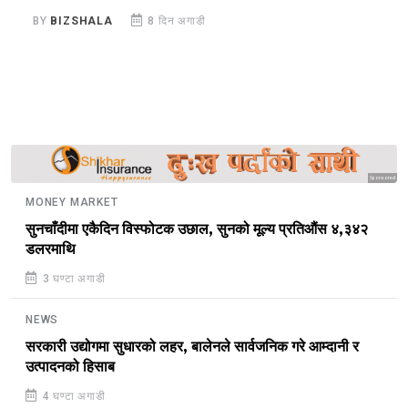
ज
BY
BIZSHALA
8 दिन अगाडी
B
Sponsored
MONEY MARKET
सुनचाँदीमा एकैदिन विस्फोटक उछाल, सुनको मूल्य प्रतिऔंस ४,३४२
डलरमाथि
3 घण्टा अगाडी
NEWS
सरकारी उद्योगमा सुधारको लहर, बालेनले सार्वजनिक गरे आम्दानी र
उत्पादनको हिसाब
4 घण्टा अगाडी