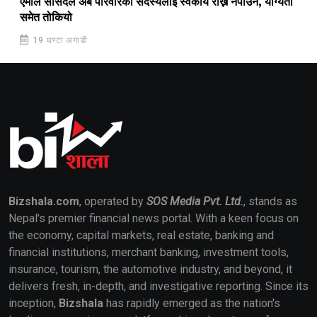
एमाले सांसदले अब परिवारका सदस्यलाई स्वकीय राख्न नपाउने, योग्यता
समेत तोकियो
19 घण्टा अगाडी
Bizshala.com
, operated by
SOS Media Pvt. Ltd.
, stands as
Nepal's premier financial news portal. With a keen focus on
the economy, capital markets, real estate, banking and
financial institutions, merchant banking, investment tools,
insurance, tourism, the automotive industry, and beyond, it
delivers fresh, in-depth, and investigative reporting. Since its
inception,
Bizshala
has rapidly emerged as the nation's