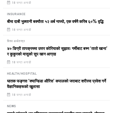
18 घण्टा अगाडी
INSURANCE
बीमा दाबी भुक्तानी बक्यौता ५२ अर्ब नाघ्यो, एक वर्षमै करिब ६०% वृद्धि
18 घण्टा अगाडी
विश्व अर्थतन्त्र
४० डिग्री तापक्रममा उत्तर कोरियाको सुझावः गर्मीबाट बच्न ‘तातो खाना’
र कुकुरको मासुको सुप खान आग्रह
18 घण्टा अगाडी
HEALTH/HOSPITAL
घातक फङ्गस ‘क्यान्डिडा औरिस’ कपालको जराबाट शरीरमा प्रवेश गर्ने
वैज्ञानिकहरूको खुलासा
18 घण्टा अगाडी
NEWS