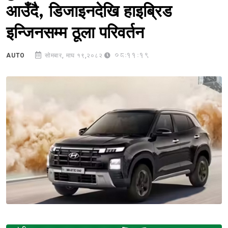
आउँदै, डिजाइनदेखि हाइब्रिड
इन्जिनसम्म ठूला परिवर्तन
08:11:19
AUTO
सोमबार, माघ १९,२०८२