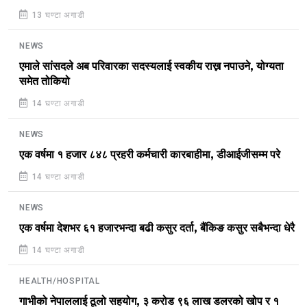
13 घण्टा अगाडी
NEWS
एमाले सांसदले अब परिवारका सदस्यलाई स्वकीय राख्न नपाउने, योग्यता
समेत तोकियो
14 घण्टा अगाडी
NEWS
एक वर्षमा १ हजार ८४८ प्रहरी कर्मचारी कारबाहीमा, डीआईजीसम्म परे
14 घण्टा अगाडी
NEWS
एक वर्षमा देशभर ६१ हजारभन्दा बढी कसुर दर्ता, बैंकिङ कसुर सबैभन्दा धेरै
14 घण्टा अगाडी
HEALTH/HOSPITAL
गाभीको नेपाललाई ठूलो सहयोग, ३ करोड ९६ लाख डलरको खोप र १