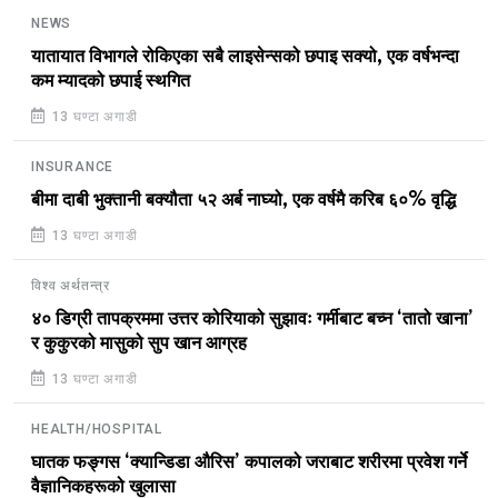
NEWS
यातायात विभागले रोकिएका सबै लाइसेन्सको छपाइ सक्यो, एक वर्षभन्दा
कम म्यादको छपाई स्थगित
13 घण्टा अगाडी
INSURANCE
बीमा दाबी भुक्तानी बक्यौता ५२ अर्ब नाघ्यो, एक वर्षमै करिब ६०% वृद्धि
13 घण्टा अगाडी
विश्व अर्थतन्त्र
४० डिग्री तापक्रममा उत्तर कोरियाको सुझावः गर्मीबाट बच्न ‘तातो खाना’
र कुकुरको मासुको सुप खान आग्रह
13 घण्टा अगाडी
HEALTH/HOSPITAL
घातक फङ्गस ‘क्यान्डिडा औरिस’ कपालको जराबाट शरीरमा प्रवेश गर्ने
वैज्ञानिकहरूको खुलासा