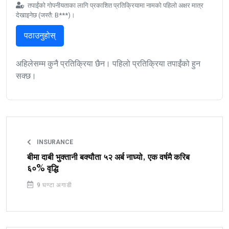
तपाईंको गोपनीयताका लागि प्रकाशित प्रतिक्रियामा नामको पहिलो अक्षर मात्र
देखाइनेछ (जस्तै: B***)।
पठाउनुहोस्
अहिलेसम्म कुनै प्रतिक्रिया छैन। पहिलो प्रतिक्रिया तपाईंको हुन
सक्छ।
INSURANCE
बीमा दाबी भुक्तानी बक्यौता ५२ अर्ब नाघ्यो, एक वर्षमै करिब
६०% वृद्धि
9 घण्टा अगाडी