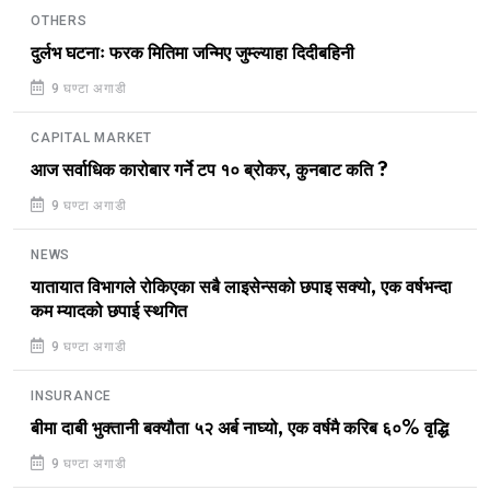
OTHERS
दुर्लभ घटनाः फरक मितिमा जन्मिए जुम्ल्याहा दिदीबहिनी
9 घण्टा अगाडी
CAPITAL MARKET
आज सर्वाधिक कारोबार गर्ने टप १० ब्रोकर, कुनबाट कति ?
9 घण्टा अगाडी
NEWS
यातायात विभागले रोकिएका सबै लाइसेन्सको छपाइ सक्यो, एक वर्षभन्दा
कम म्यादको छपाई स्थगित
9 घण्टा अगाडी
INSURANCE
बीमा दाबी भुक्तानी बक्यौता ५२ अर्ब नाघ्यो, एक वर्षमै करिब ६०% वृद्धि
9 घण्टा अगाडी