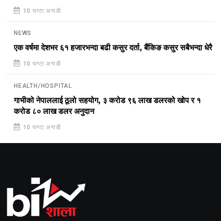
10 घण्टा अगाडी
NEWS
एक वर्षमा देशभर ६१ हजारभन्दा बढी कसुर दर्ता, बैंकिङ कसुर सबैभन्दा धेरै
10 घण्टा अगाडी
HEALTH/HOSPITAL
गाभीको नेपाललाई ठूलो सहयोग, ३ करोड ९६ लाख डलरको खोप र १
करोड ८० लाख डलर अनुदान
10 घण्टा अगाडी