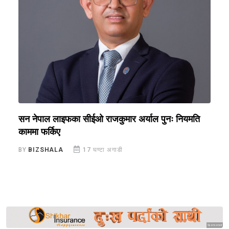
सन नेपाल लाइफका सीईओ राजकुमार अर्याल पुनः नियमति
ब
काममा फर्किए
र
BY
BIZSHALA
17 घण्टा अगाडी
B
Sponsored