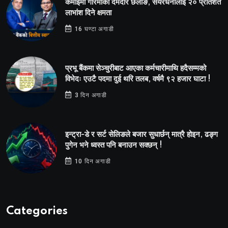
कमाइमा गरिमाको दमदार छलाङ, सेयरधनीलाई २० प्रतिशत
लाभांश दिने क्षमता
16 घण्टा अगाडी
प्रभू बैंकमा सेञ्चुरीबाट आएका कर्मचारीमाथि हदैसम्मको
विभेदः एउटै पदमा दुई थरि तलब, वर्षमै ९२ हजार घाटा !
3 दिन अगाडी
इन्ट्रा-डे र सर्ट सेलिङले बजार सुधार्छन् मात्रै होइन, ढङ्ग
पुगेन भने ध्वस्त पनि बनाउन सक्छन् !
10 दिन अगाडी
Categories