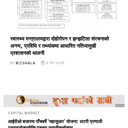
स्वास्थ्य मन्त्रालयद्वारा दोहोरोपन र झन्झटिला संरचनाको
स
अन्त्य, प्रविधि र तथ्यांकमा आधारित नतिजामुखी
स
प्रशासनको थालनी
B
BY
BIZSHALA
6 दिन अगाडी
Sponsored
CAPITAL MARKET
आईपीओ बजारमा पाँचवर्षे ‘महासुधार’ योजना: लटरी प्रणाली
पुनरावलोकनदेखि एङ्कर लगानीकर्तासम्म