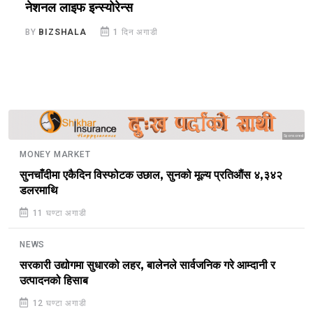
नेशनल लाइफ इन्स्योरेन्स
स
BY
BIZSHALA
1 दिन अगाडी
B
Sponsored
MONEY MARKET
सुनचाँदीमा एकैदिन विस्फोटक उछाल, सुनको मूल्य प्रतिऔंस ४,३४२
डलरमाथि
11 घण्टा अगाडी
NEWS
सरकारी उद्योगमा सुधारको लहर, बालेनले सार्वजनिक गरे आम्दानी र
उत्पादनको हिसाब
12 घण्टा अगाडी