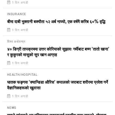
1 दिन अगाडी
INSURANCE
बीमा दाबी भुक्तानी बक्यौता ५२ अर्ब नाघ्यो, एक वर्षमै करिब ६०% वृद्धि
1 दिन अगाडी
विश्व अर्थतन्त्र
४० डिग्री तापक्रममा उत्तर कोरियाको सुझावः गर्मीबाट बच्न ‘तातो खाना’
र कुकुरको मासुको सुप खान आग्रह
1 दिन अगाडी
HEALTH/HOSPITAL
घातक फङ्गस ‘क्यान्डिडा औरिस’ कपालको जराबाट शरीरमा प्रवेश गर्ने
वैज्ञानिकहरूको खुलासा
1 दिन अगाडी
NEWS