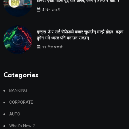
विभेदः एउटै पदमा दुई थरि तलब, वर्षमै ९२ हजार घाटा !
4 दिन अगाडी
इन्ट्रा-डे र सर्ट सेलिङले बजार सुधार्छन् मात्रै होइन, ढङ्ग
पुगेन भने ध्वस्त पनि बनाउन सक्छन् !
11 दिन अगाडी
Categories
BANKING
CORPORATE
AUTO
What's New ?