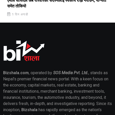
एमाले सांसदले अब परिवारका सदस्यलाई स्वकीय राख्न नपाउने, योग्यता
समेत तोकियो
1 दिन अगाडी
Bizshala.com
, operated by
SOS Media Pvt. Ltd.
, stands as
Nepal's premier financial news portal. With a keen focus on
the economy, capital markets, real estate, banking and
financial institutions, merchant banking, investment tools,
insurance, tourism, the automotive industry, and beyond, it
delivers fresh, in-depth, and investigative reporting. Since its
inception,
Bizshala
has rapidly emerged as the nation's