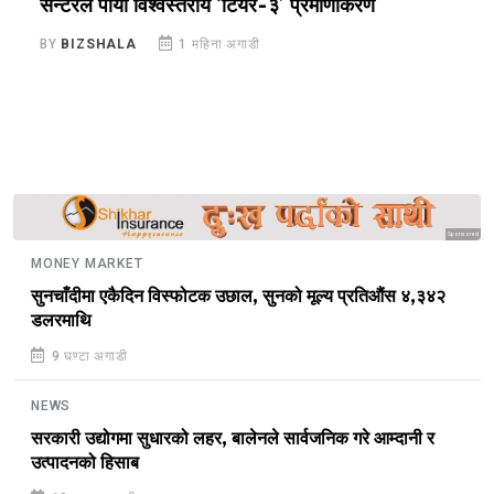
सेन्टरले पायो विश्वस्तरीय ‘टियर-३’ प्रमाणीकरण
अ
भ
BY
BIZSHALA
1 महिना अगाडी
B
Sponsored
MONEY MARKET
सुनचाँदीमा एकैदिन विस्फोटक उछाल, सुनको मूल्य प्रतिऔंस ४,३४२
डलरमाथि
9 घण्टा अगाडी
NEWS
सरकारी उद्योगमा सुधारको लहर, बालेनले सार्वजनिक गरे आम्दानी र
उत्पादनको हिसाब