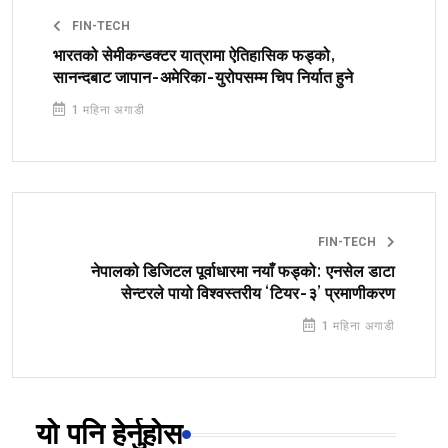
FIN-TECH
भारतको सेमीकन्डक्टर यात्रामा ऐतिहासिक फड्को,
सानन्दबाट जापान-अमेरिका-युरोपसम्म चिप निर्यात हुने
1 महिना अगाडी
FIN-TECH
नेपालको डिजिटल पूर्वाधारमा नयाँ फड्को: एनसेल डाटा
सेन्टरले पायो विश्वस्तरीय ‘टियर-३’ प्रमाणीकरण
1 महिना अगाडी
यो पनि हेर्नुहोस