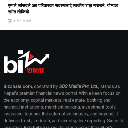
एमाले सांसदले अब परिवारका सदस्यलाई स्वकीय राख्न नपाउने, योग्यता
समेत तोकियो
1 दिन अगाडी
Bizshala.com
, operated by
SOS Media Pvt. Ltd.
, stands as
Nepal's premier financial news portal. With a keen focus on
the economy, capital markets, real estate, banking and
financial institutions, merchant banking, investment tools,
insurance, tourism, the automotive industry, and beyond, it
delivers fresh, in-depth, and investigative reporting. Since its
inception,
Bizshala
has rapidly emerged as the nation's