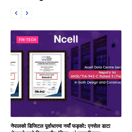
FIN-TECH
नेपालको डिजिटल पूर्वाधारमा नयाँ फड्को: एनसेल डाटा
न