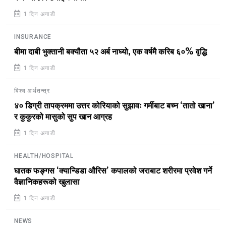
1 दिन अगाडी
INSURANCE
बीमा दाबी भुक्तानी बक्यौता ५२ अर्ब नाघ्यो, एक वर्षमै करिब ६०% वृद्धि
1 दिन अगाडी
विश्व अर्थतन्त्र
४० डिग्री तापक्रममा उत्तर कोरियाको सुझावः गर्मीबाट बच्न ‘तातो खाना’
र कुकुरको मासुको सुप खान आग्रह
1 दिन अगाडी
HEALTH/HOSPITAL
घातक फङ्गस ‘क्यान्डिडा औरिस’ कपालको जराबाट शरीरमा प्रवेश गर्ने
वैज्ञानिकहरूको खुलासा
1 दिन अगाडी
NEWS