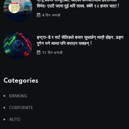
प्रभू बैंकमा सेञ्चुरीबाट आएका कर्मचारीमाथि हदैसम्मको
विभेदः एउटै पदमा दुई थरि तलब, वर्षमै ९२ हजार घाटा !
4 दिन अगाडी
इन्ट्रा-डे र सर्ट सेलिङले बजार सुधार्छन् मात्रै होइन, ढङ्ग
पुगेन भने ध्वस्त पनि बनाउन सक्छन् !
11 दिन अगाडी
Categories
BANKING
CORPORATE
AUTO