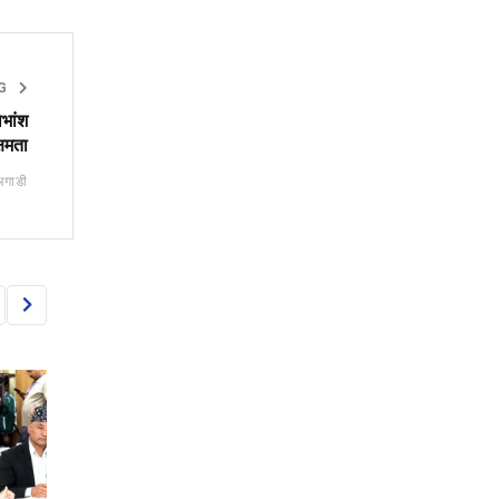
NG
भांश
्षमता
अगाडी
BANKING
BANKING