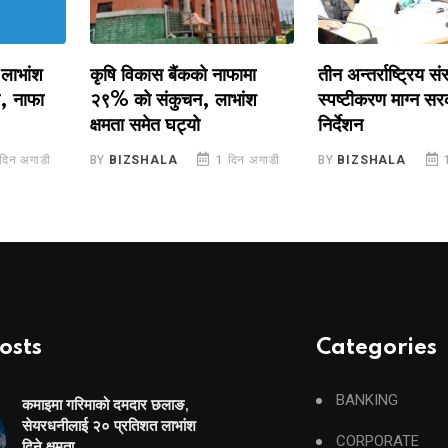
ंश
कृषि विकास बैंकको नाफामा
तीन अन्तर्राष्ट्रिय संस्थास
फा
२९% को संकुचन, लाभांश
स्पष्टीकरण माग्न सरकारल
क्षमता समेत घट्यो
निर्देशन
ाडी
BY
BIZSHALA
1 दिन अगाडी
BY
BIZSHALA
1 दिन 
osts
Categories
BANKING
कमाइमा गरिमाको दमदार छलाङ,
सेयरधनीलाई २० प्रतिशत लाभांश
CORPORATE
दिने क्षमता