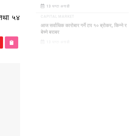
13 घण्टा अगाडी
 तथा ५४
CAPITAL MARKET
आज सर्वाधिक कारोबार गर्ने टप १० ब्रोकर, किन्ने र
बेच्ने बराबर
13 घण्टा अगाडी