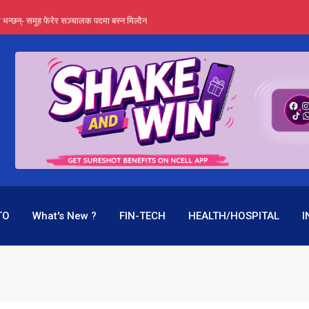
्ता भन्छन्- समूह फेरेर सञ्चालक पदमा बस्न मिल्दैन
ङ्ग पुगेन भने ध्वस्त पनि बनाउन सक्छन् !
एउटै पदमा दुई थरि तलब, वर्षमै ९२ हजार घाटा !
 प्रतिशत लाभांश दिने क्षमता
पक बनेर निरन्तर, राष्ट्र बैंक किन मौन ?
TO
What's New ?
FIN-TECH
HEALTH/HOSPITAL
I