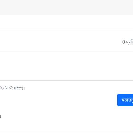
0 प्रत
नेछ (जस्तै: B***)।
पठाउन
।