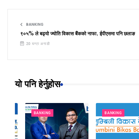
BANKING
९०५% ले बढ्यो ज्योति विकास बैंकको नाफा, ईपीएसमा पनि छलाङ
20 घण्टा अगाडी
यो पनि हेर्नुहोस
BANKING
BANKING