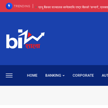
TRENDING
प्रभू बैंकका सञ्चालक बस्नेतमाथि राष्ट्र बैंकको ‘कन्सर्न’, प्रवक
इन्ट्रा-डे र सर्ट सेलिङले बजार सुधार्छन् मात्रै होइन, ढ
प्रभू बैंकमा सेञ्चुरीबाट आएका कर्मचारीमाथि हदैसम्मको विभेदः 
कमाइमा गरिमाको दमदार छलाङ, सेयरधनीलाई २०
प्रभु बैंकमा रमिता : सर्वसाधारणबाट छिरेका बस्नेत संस्था
HOME
BANKING
CORPORATE
AU