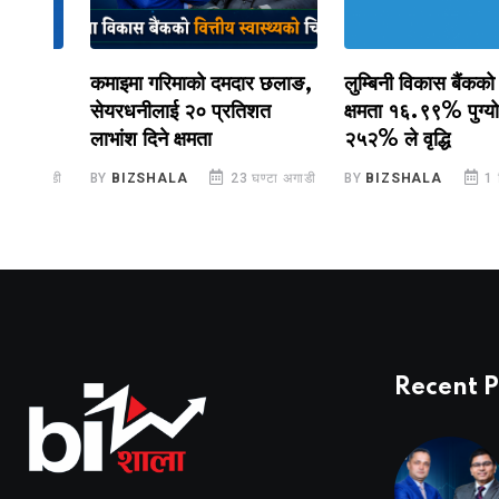
ास
कमाइमा गरिमाको दमदार छलाङ,
लुम्बिनी विकास बैंकको लाभा
सेयरधनीलाई २० प्रतिशत
क्षमता १६.९९% पुग्यो, ना
लाभांश दिने क्षमता
२५२% ले वृद्धि
गाडी
BY
BIZSHALA
23 घण्टा अगाडी
BY
BIZSHALA
1 दिन अग
Recent P