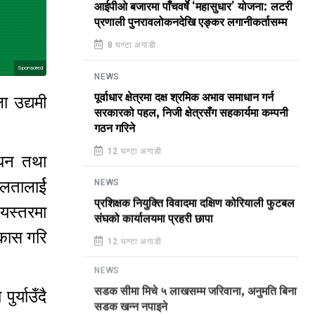
आईपीओ बजारमा पाँचवर्षे ‘महासुधार’ योजना: लटरी
प्रणाली पुनरावलोकनदेखि एङ्कर लगानीकर्तासम्म
8 घण्टा अगाडी
Sponsored
NEWS
पूर्वाधार क्षेत्रमा दक्ष श्रमिक अभाव समाधान गर्न
ा उद्यमी
सरकारको पहल, निजी क्षेत्रसँग सहकार्यमा कम्पनी
गठन गरिने
12 घण्टा अगाडी
र्धन तथा
तालार्ई
NEWS
प्रशिक्षक नियुक्ति विवादमा दक्षिण कोरियाली फुटबल
ियस्तरमा
संघको कार्यालयमा प्रहरी छापा
कास गरि
12 घण्टा अगाडी
NEWS
र्याउँदै
सडक सीमा मिचे ५ लाखसम्म जरिवाना, अनुमति बिना
सडक खन्न नपाइने