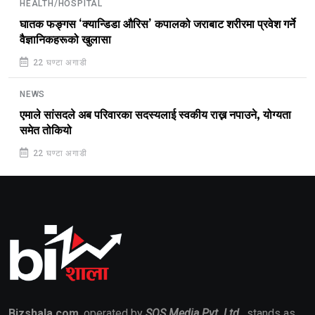
HEALTH/HOSPITAL
घातक फङ्गस ‘क्यान्डिडा औरिस’ कपालको जराबाट शरीरमा प्रवेश गर्ने
वैज्ञानिकहरूको खुलासा
22 घण्टा अगाडी
NEWS
एमाले सांसदले अब परिवारका सदस्यलाई स्वकीय राख्न नपाउने, योग्यता
समेत तोकियो
22 घण्टा अगाडी
Bizshala.com
, operated by
SOS Media Pvt. Ltd.
, stands as