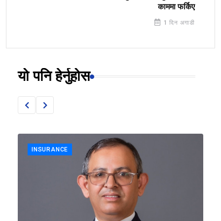
काममा फर्किए
1 दिन अगाडी
यो पनि हेर्नुहोस
INSURANCE