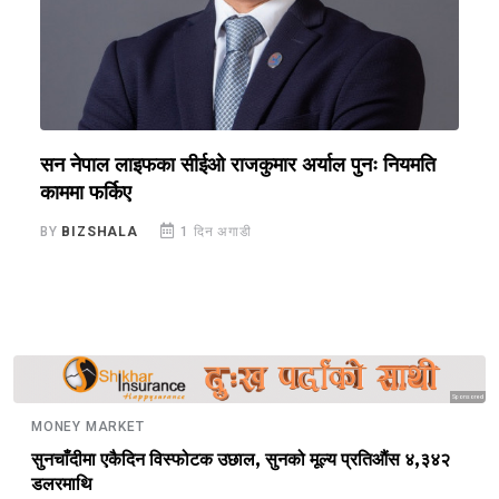
सन नेपाल लाइफका सीईओ राजकुमार अर्याल पुनः नियमति
ब
काममा फर्किए
र
BY
BIZSHALA
1 दिन अगाडी
B
Sponsored
MONEY MARKET
सुनचाँदीमा एकैदिन विस्फोटक उछाल, सुनको मूल्य प्रतिऔंस ४,३४२
डलरमाथि