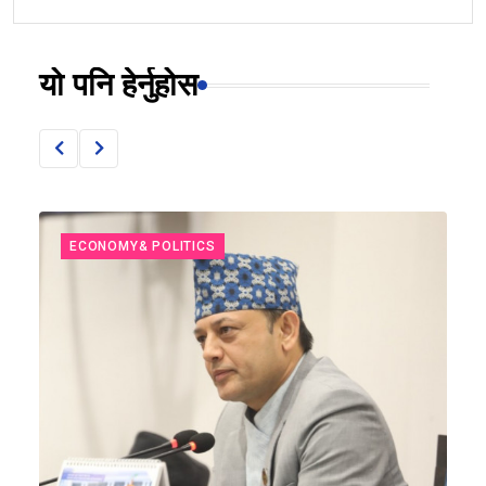
यो पनि हेर्नुहोस
ECONOMY& POLITICS