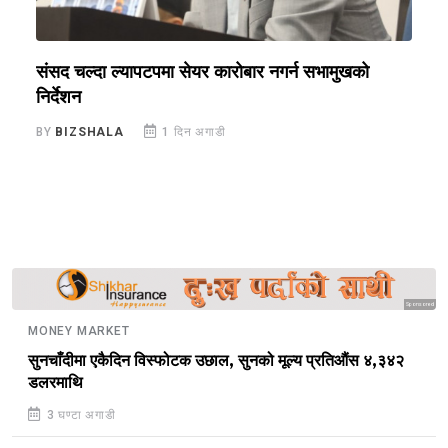
संसद चल्दा ल्यापटपमा सेयर कारोबार नगर्न सभामुखको
न
निर्देशन
न
BY
BIZSHALA
1 दिन अगाडी
B
Sponsored
MONEY MARKET
सुनचाँदीमा एकैदिन विस्फोटक उछाल, सुनको मूल्य प्रतिऔंस ४,३४२
डलरमाथि
3 घण्टा अगाडी