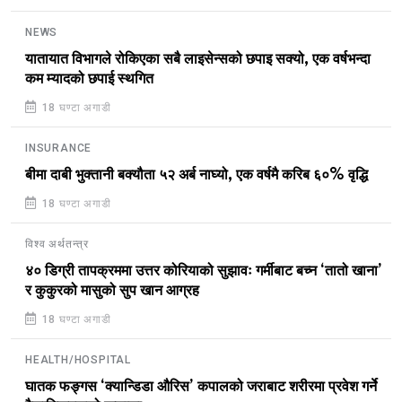
NEWS
यातायात विभागले रोकिएका सबै लाइसेन्सको छपाइ सक्यो, एक वर्षभन्दा
कम म्यादको छपाई स्थगित
18 घण्टा अगाडी
INSURANCE
बीमा दाबी भुक्तानी बक्यौता ५२ अर्ब नाघ्यो, एक वर्षमै करिब ६०% वृद्धि
18 घण्टा अगाडी
विश्व अर्थतन्त्र
४० डिग्री तापक्रममा उत्तर कोरियाको सुझावः गर्मीबाट बच्न ‘तातो खाना’
र कुकुरको मासुको सुप खान आग्रह
18 घण्टा अगाडी
HEALTH/HOSPITAL
घातक फङ्गस ‘क्यान्डिडा औरिस’ कपालको जराबाट शरीरमा प्रवेश गर्ने