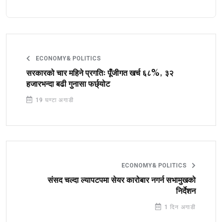
ECONOMY& POLITICS
सरकारको चार महिने प्रगतिः पूँजीगत खर्च ६८%, ३२
हजारभन्दा बढी गुनासा फर्छ्योट
19 घण्टा अगाडी
ECONOMY& POLITICS
संसद चल्दा ल्यापटपमा सेयर कारोबार नगर्न सभामुखको
निर्देशन
1 दिन अगाडी