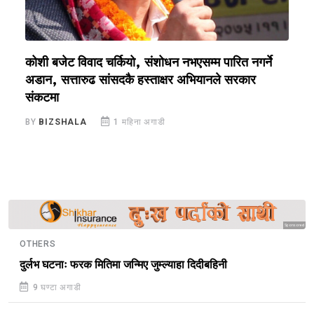
कोशी बजेट विवाद चर्कियो, संशोधन नभएसम्म पारित नगर्ने
क
अडान, सत्तारुढ सांसदकै हस्ताक्षर अभियानले सरकार
रो
संकटमा
B
BY
BIZSHALA
1 महिना अगाडी
Sponsored
OTHERS
दुर्लभ घटनाः फरक मितिमा जन्मिए जुम्ल्याहा दिदीबहिनी
9 घण्टा अगाडी