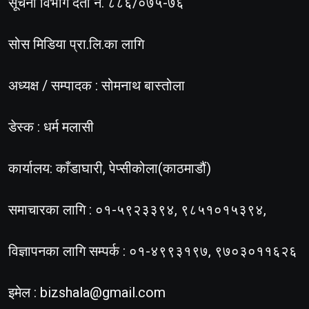
सूचना विभाग दर्ता नं. ८८६/०७५-७६
सोस मिडिया प्रा.लि.का लागि
अध्यक्ष / सम्पादक : सोमनाथ बास्तोला
डेस्क : धर्म मलासी
कार्यालय: काँडाघारी, पेप्सीकोला(काठमाडौं)
समाचारका लागि : ०१-५९२३३९४, ९८५१०१५३९४,
विज्ञापनका लागि सम्पर्क : ०१-४९९३१९७, ९७०३०११६२६
इमेल :
bizshala@gmail.com