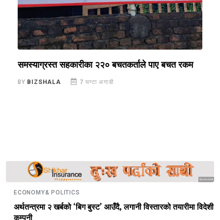
समस्याग्रस्त सहकारीका २२० बचतकर्ताले पाए बचत रकम
स
३
BY
BIZSHALA
7 घण्टा अगाडी
B
Sponsored
ECONOMY& POLITICS
अर्थतन्त्रमा २ खर्बको ‘बिग बुस्ट’ आउँदै, लगानी विस्तारको तयारीमा विदेशी
कम्पनी