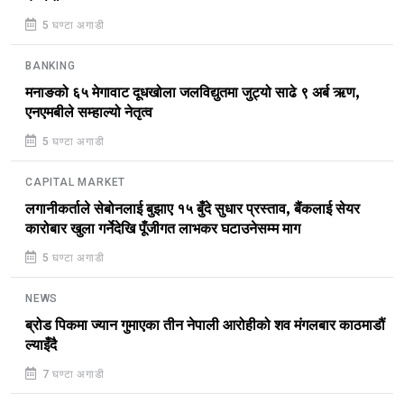
5 घण्टा अगाडी
BANKING
मनाङको ६५ मेगावाट दूधखोला जलविद्युतमा जुट्यो साढे ९ अर्ब ऋण,
एनएमबीले सम्हाल्यो नेतृत्व
5 घण्टा अगाडी
CAPITAL MARKET
लगानीकर्ताले सेबोनलाई बुझाए १५ बुँदे सुधार प्रस्ताव, बैंकलाई सेयर
कारोबार खुला गर्नेदेखि पूँजीगत लाभकर घटाउनेसम्म माग
5 घण्टा अगाडी
NEWS
ब्रोड पिकमा ज्यान गुमाएका तीन नेपाली आरोहीको शव मंगलबार काठमाडौं
ल्याइँदै
7 घण्टा अगाडी