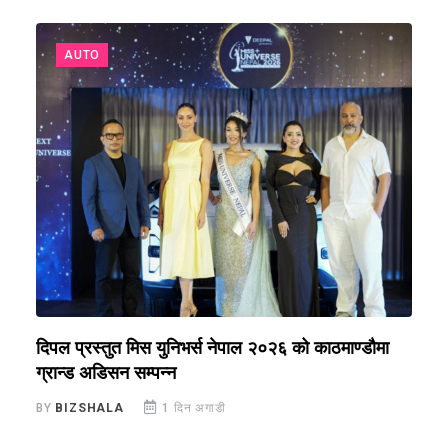
AUTO
े
दिपल प्रस्तुत मिस युनिभर्स नेपाल २०२६ को काठमाण्डौमा
न
ग्रान्ड अडिसन सम्पन्न
स
BY
BIZSHALA
1 दिन अगाडी
B