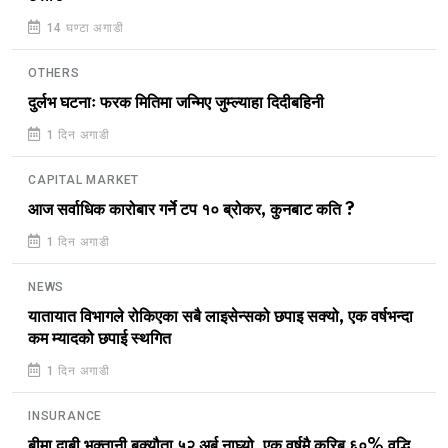
14 घण्टा अगाडी
OTHERS
दुर्लभ घटनाः फरक मितिमा जन्मिए जुम्ल्याहा दिदीबहिनी
1 दिन अगाडी
CAPITAL MARKET
आज सर्वाधिक कारोबार गर्ने टप १० ब्रोकर, कुनबाट कति ?
1 दिन अगाडी
NEWS
यातायात विभागले रोकिएका सबै लाइसेन्सको छपाइ सक्यो, एक वर्षभन्दा
कम म्यादको छपाई स्थगित
1 दिन अगाडी
INSURANCE
बीमा दाबी भुक्तानी बक्यौता ५२ अर्ब नाघ्यो, एक वर्षमै करिब ६०% वृद्धि