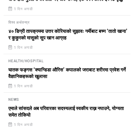
1 दिन अगाडी
विश्व अर्थतन्त्र
४० डिग्री तापक्रममा उत्तर कोरियाको सुझावः गर्मीबाट बच्न ‘तातो खाना’
र कुकुरको मासुको सुप खान आग्रह
1 दिन अगाडी
HEALTH/HOSPITAL
घातक फङ्गस ‘क्यान्डिडा औरिस’ कपालको जराबाट शरीरमा प्रवेश गर्ने
वैज्ञानिकहरूको खुलासा
1 दिन अगाडी
NEWS
एमाले सांसदले अब परिवारका सदस्यलाई स्वकीय राख्न नपाउने, योग्यता
समेत तोकियो
1 दिन अगाडी