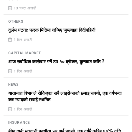
13 घण्टा अगाडी
OTHERS
दुर्लभ घटनाः फरक मितिमा जन्मिए जुम्ल्याहा दिदीबहिनी
1 दिन अगाडी
CAPITAL MARKET
आज सर्वाधिक कारोबार गर्ने टप १० ब्रोकर, कुनबाट कति ?
1 दिन अगाडी
NEWS
यातायात विभागले रोकिएका सबै लाइसेन्सको छपाइ सक्यो, एक वर्षभन्दा
कम म्यादको छपाई स्थगित
1 दिन अगाडी
INSURANCE
बीमा दाबी भुक्तानी बक्यौता ५२ अर्ब नाघ्यो, एक वर्षमै करिब ६०% वृद्धि