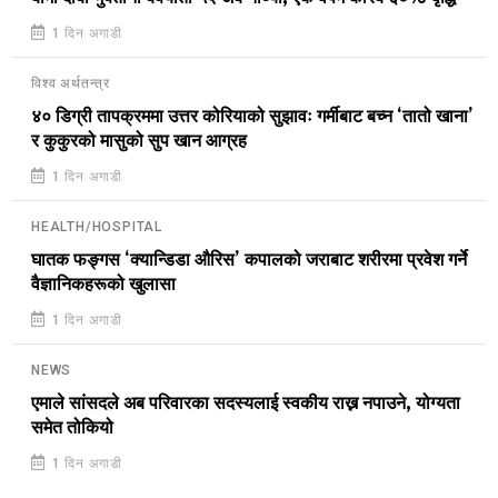
1 दिन अगाडी
विश्व अर्थतन्त्र
४० डिग्री तापक्रममा उत्तर कोरियाको सुझावः गर्मीबाट बच्न ‘तातो खाना’
र कुकुरको मासुको सुप खान आग्रह
1 दिन अगाडी
HEALTH/HOSPITAL
घातक फङ्गस ‘क्यान्डिडा औरिस’ कपालको जराबाट शरीरमा प्रवेश गर्ने
वैज्ञानिकहरूको खुलासा
1 दिन अगाडी
NEWS
एमाले सांसदले अब परिवारका सदस्यलाई स्वकीय राख्न नपाउने, योग्यता
समेत तोकियो
1 दिन अगाडी