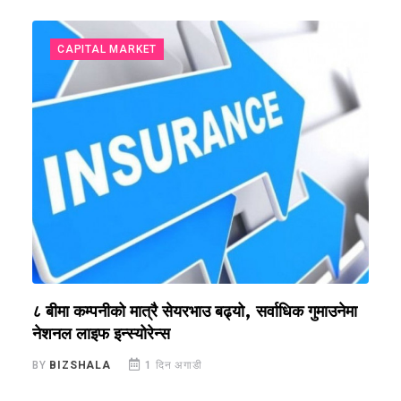
CAPITAL MARKET
?
८ बीमा कम्पनीको मात्रै सेयरभाउ बढ्यो, सर्वाधिक गुमाउनेमा
र
नेशनल लाइफ इन्स्योरेन्स
स
BY
BIZSHALA
1 दिन अगाडी
B