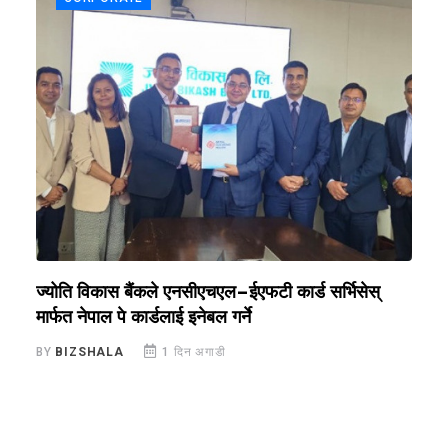
ज्योति विकास बैंकले एनसीएचएल–ईएफटी कार्ड सर्भिसेस्
ए
मार्फत नेपाल पे कार्डलाई इनेबल गर्ने
प
BY
BIZSHALA
1 दिन अगाडी
B