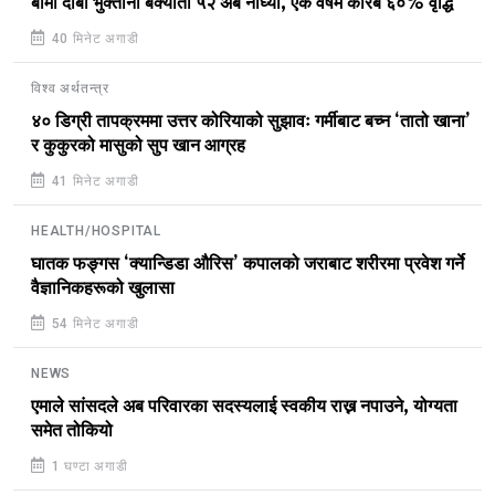
बीमा दाबी भुक्तानी बक्यौता ५२ अर्ब नाघ्यो, एक वर्षमै करिब ६०% वृद्धि
40 मिनेट अगाडी
विश्व अर्थतन्त्र
४० डिग्री तापक्रममा उत्तर कोरियाको सुझावः गर्मीबाट बच्न ‘तातो खाना’
र कुकुरको मासुको सुप खान आग्रह
41 मिनेट अगाडी
HEALTH/HOSPITAL
घातक फङ्गस ‘क्यान्डिडा औरिस’ कपालको जराबाट शरीरमा प्रवेश गर्ने
वैज्ञानिकहरूको खुलासा
54 मिनेट अगाडी
NEWS
एमाले सांसदले अब परिवारका सदस्यलाई स्वकीय राख्न नपाउने, योग्यता
समेत तोकियो
1 घण्टा अगाडी