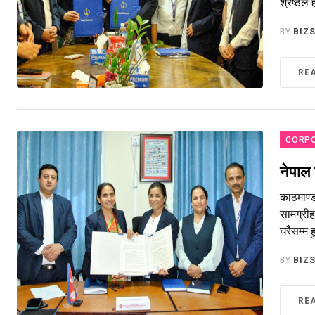
श्रेष्ठल
BY
BIZ
RE
CORP
नेपाल
काठमाण्ड
सामग्रीह
घरैसम्म 
BY
BIZ
RE