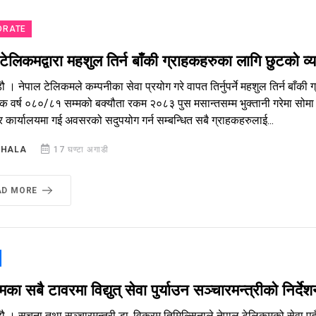
ORATE
टेलिकमद्वारा महशुल तिर्न बाँकी ग्राहकहरुका लागि छुटको व्
ौ । नेपाल टेलिकमले कम्पनीका सेवा प्रयोग गरे वापत तिर्नुपर्ने महशुल तिर्न बाँ
्थिक वर्ष ०८०/८१ सम्मको बक्यौता रकम २०८३ पुस मसान्तसम्म भुक्तानी गरेमा सो
र कार्यालयमा गई अवसरको सदुपयोग गर्न सम्बन्धित सबै ग्राहकहरुलाई...
SHALA
17 घण्टा अगाडी
AD MORE
का सबै टावरमा विद्युत् सेवा पुर्याउन सञ्चारमन्त्रीको निर्दे
ौ । सूचना तथा सञ्चारमन्त्री डा. विक्रम तिमिल्सिनाले नेपाल टेलिकमको सेवा प