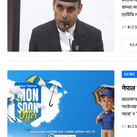
सम्भव भए
प्रविधि
BY
BIZ
RE
NEWS
नेपाल
काठमाण्
प्याकेजह
प्याक’ र
BY
BIZ