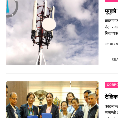
मुगुको
काठमाण्ड
नेटा र व
निकायका 
BY
BIZ
RE
CORP
टेलिकम
काठमाण्ड
सम्बन्धी