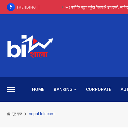
TRENDING
आईपीओ आवेदन रोकिएका छैनन्, तर अब कम्पनी नबुझी द
प्राविधिक रूपमा रिट जित्यो, कानूनी लडाइँ हार्
पाँच वर्षसम्म अदालत मौन, पद सकिएपछि
प्रभू बैंकका सञ्चालक बस्नेतमाथि राष्ट्र बैंकको ‘कन्सर्न’, प्रवक
५-६ वर्षदेखि बढुवा नहुँदा निराश थिइन् रश्मी, ज
HOME
BANKING
CORPORATE
AU
गृह पृष्ठ
nepal telecom