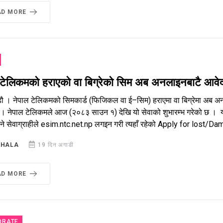
AD MORE
 टेलिकमको हराएको वा बिग्रेको सिम अब अनलाइनबाटै आवे
डौ । नेपाल टेलिकमको सिमकार्ड (फिजिकल वा ई–सिम) हराएमा वा बिग्रेमा अब 
। नेपाल टेलिकमले आज (२०८३ साउन १) देखि यो सेवाको शुभारम्भ गरेको छ । य
े सेवाग्राहीले esim.ntc.net.np लगइन गरी त्यहाँ रहेको Apply for lost/Dam
SHALA
19 दिन अगाडी
AD MORE
ORATE