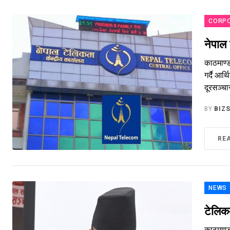
CORP
नेपाल 
काठमाण्ड
गर्दै आर
दूरसञ्चा
BY
BIZ
RE
NEWS
टेलिकम
काठमाण्ड