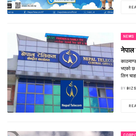
RE
NEWS
नेपाल
काठमाण्
भएको छ 
लिन चाहन
BY
BIZ
RE
CORP