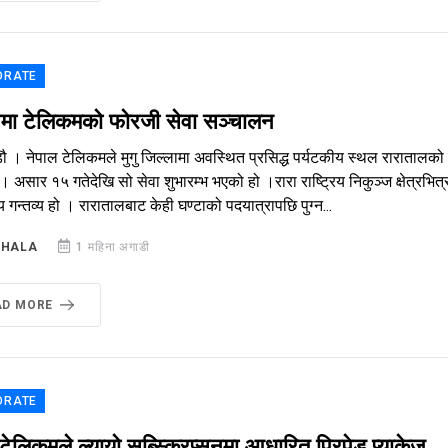
ORATE
ाटपमा टेलिकमको फोरजी सेवा सञ्चालन
ौ । नेपाल टेलिकमले मुगु जिल्लामा अवस्थित प्रसिद्ध पर्यटकीय स्थल रारातालको 
। असार १५ गतेदेखि सो सेवा शुभारम्भ भएको हो ।रारा राष्ट्रिय निकुञ्ज क्षेत्रभि
 गन्तव्य हो । रारातालबाट केही घण्टाको पदयात्रापछि पुग्न...
SHALA
1 महिना अगाडी
AD MORE
ORATE
टेलिकमले ल्यायो सब्स्क्रिप्सनमा आधारित प्रिपेड प्याकेज