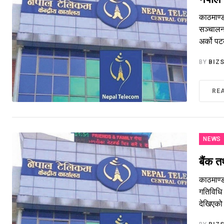
काठमाण्
सञ्चालनम
अर्को पट
BY
BIZ
RE
NEWS
बैंक 
काठमाण्
गतिविधि
देखिएको 