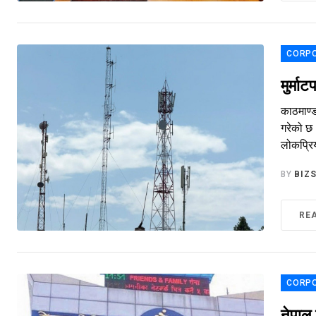
CORP
मुर्म
काठमाण्ड
गरेको छ 
लोकप्रिय
BY
BIZ
RE
CORP
नेपाल 