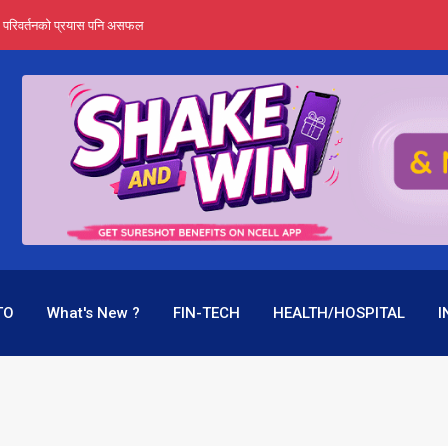
र्ता हुँदैन : सेबोन अध्यक्ष भट्ट
‍यो हिमालयन रिइन्स्योरेन्सले
 महाप्रसाद ‘योग्य’ !
्ता भन्छन्- समूह फेरेर सञ्चालक पदमा बस्न मिल्दैन
ागिर परिवर्तनको प्रयास पनि असफल
TO
What's New ?
FIN-TECH
HEALTH/HOSPITAL
I