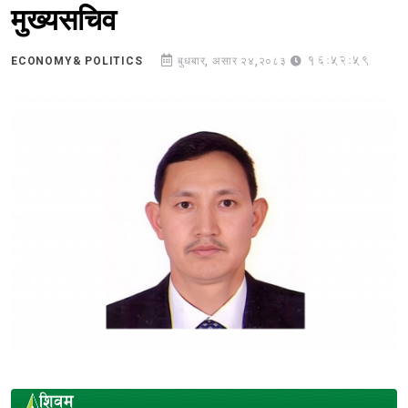
मुख्यसचिव
16:52:59
ECONOMY& POLITICS
बुधबार, असार २४,२०८३