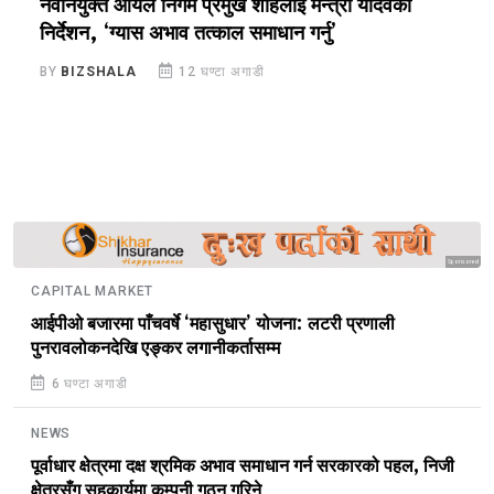
नवनियुक्त आयल निगम प्रमुख शाहलाई मन्त्री यादवको
र
निर्देशन, ‘ग्यास अभाव तत्काल समाधान गर्नु’
सु
BY
BIZSHALA
12 घण्टा अगाडी
B
Sponsored
CAPITAL MARKET
आईपीओ बजारमा पाँचवर्षे ‘महासुधार’ योजना: लटरी प्रणाली
पुनरावलोकनदेखि एङ्कर लगानीकर्तासम्म
6 घण्टा अगाडी
NEWS
पूर्वाधार क्षेत्रमा दक्ष श्रमिक अभाव समाधान गर्न सरकारको पहल, निजी
क्षेत्रसँग सहकार्यमा कम्पनी गठन गरिने