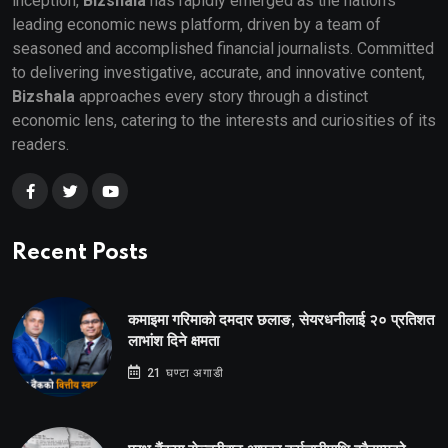
inception,
Bizshala
has rapidly emerged as the nation's
leading economic news platform, driven by a team of
seasoned and accomplished financial journalists. Committed
to delivering investigative, accurate, and innovative content,
Bizshala
approaches every story through a distinct
economic lens, catering to the interests and curiosities of its
readers.
Recent Posts
कमाइमा गरिमाको दमदार छलाङ, सेयरधनीलाई २० प्रतिशत
लाभांश दिने क्षमता
21 घण्टा अगाडी