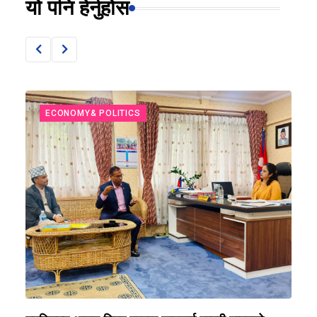
यो पनि हेर्नुहोस
ECONOMY& POLITICS