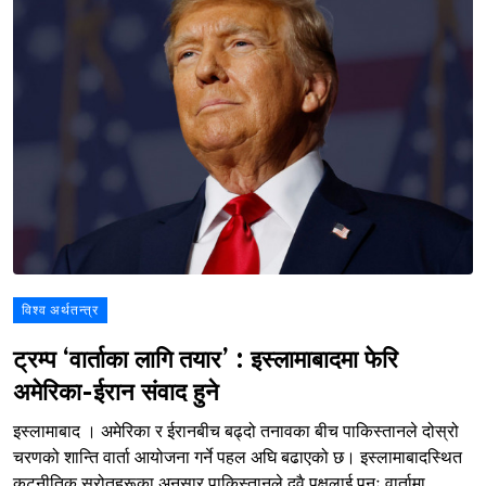
विश्व अर्थतन्त्र
ट्रम्प ‘वार्ताका लागि तयार’ : इस्लामाबादमा फेरि
अमेरिका-ईरान संवाद हुने
इस्लामाबाद । अमेरिका र ईरानबीच बढ्दो तनावका बीच पाकिस्तानले दोस्रो
चरणको शान्ति वार्ता आयोजना गर्ने पहल अघि बढाएको छ। इस्लामाबादस्थित
कूटनीतिक स्रोतहरूका अनुसार पाकिस्तानले दुवै पक्षलाई पुनः वार्तामा