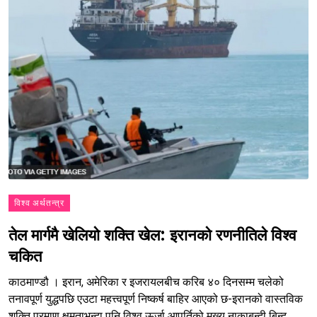
विश्व अर्थतन्त्र
तेल मार्गमै खेलियो शक्ति खेल: इरानको रणनीतिले विश्व
चकित
काठमाण्डौ । इरान, अमेरिका र इजरायलबीच करिब ४० दिनसम्म चलेको
तनावपूर्ण युद्धपछि एउटा महत्त्वपूर्ण निष्कर्ष बाहिर आएको छ-इरानको वास्तविक
शक्ति परमाणु क्षमताभन्दा पनि विश्व ऊर्जा आपूर्तिको मुख्य नाकाबन्दी बिन्दु