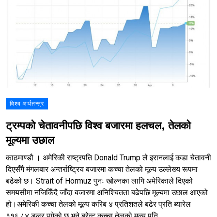
विश्व अर्थतन्त्र
ट्रम्पको चेतावनीपछि विश्व बजारमा हलचल, तेलको
मूल्यमा उछाल
काठमाण्डौ । अमेरिकी राष्ट्रपति Donald Trump ले इरानलाई कडा चेतावनी
दिएसँगै मंगलबार अन्तर्राष्ट्रिय बजारमा कच्चा तेलको मूल्य उल्लेख्य रूपमा
बढेको छ। Strait of Hormuz पुनः खोल्नका लागि अमेरिकाले दिएको
समयसीमा नजिकिँदै जाँदा बजारमा अनिश्चितता बढेपछि मूल्यमा उछाल आएको
हो।अमेरिकी कच्चा तेलको मूल्य करिब ४ प्रतिशतले बढेर प्रति ब्यारेल
११६.८४ डलर पुगेको छ भने ब्रेन्ट कच्चा तेलको मूल्य पनि...