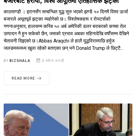
बजारबाट हरायो, विश्व आपूर्तिमा ऐतिहासिक झट्का
काठमाण्डौ । इरानसँग सम्बन्धित युद्ध सुरु भएको झण्डै ५० दिनमै विश्व ऊर्जा
बजारले अभूतपूर्व झट्का व्यहोरेको छ। विश्लेषकहरू र रोयटर्सको
गणनाअनुसार, हालसम्म करिब ५० अर्ब अमेरिकी डलर बराबरको कच्चा तेल
उत्पादन नै हुन सकेको छैन, जसको प्रभाव अबका महिनादेखि वर्षौँसम्म देखिने
चेतावनी दिइएको छ।Abbas Araqchi ले हालै युद्धविरामपछि हर्मुज
जलडमरूमध्य खुला रहेको बताएका छन् भने Donald Trump ले छिट्टै...
BY
BIZSHALA
3 महिना अगाडी
READ MORE