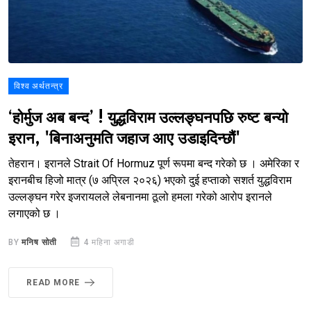
विश्व अर्थतन्त्र
‘होर्मुज अब बन्द’ ! युद्धविराम उल्लङ्घनपछि रुष्ट बन्यो
इरान, 'बिनाअनुमति जहाज आए उडाइदिन्छौं'
तेहरान। इरानले Strait Of Hormuz पूर्ण रूपमा बन्द गरेको छ । अमेरिका र
इरानबीच हिजो मात्र (७ अप्रिल २०२६) भएको दुई हप्ताको सशर्त युद्धविराम
उल्लङ्घन गरेर इजरायलले लेबनानमा ठूलो हमला गरेको आरोप इरानले
लगाएको छ ।
BY
मनिष सोती
4 महिना अगाडी
READ MORE