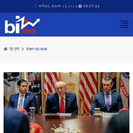
शनिबार, श्रावण २३,२०८३
09:37:44
गृह पृष्ठ
iran-us war