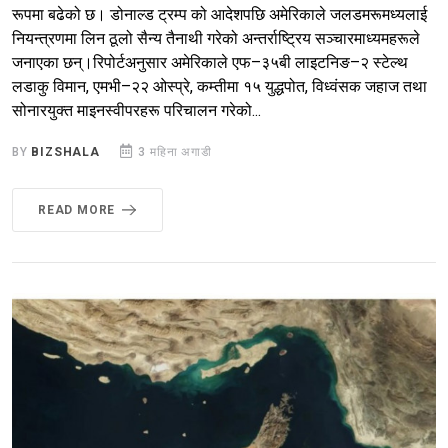
रूपमा बढेको छ। डोनाल्ड ट्रम्प को आदेशपछि अमेरिकाले जलडमरूमध्यलाई
नियन्त्रणमा लिन ठूलो सैन्य तैनाथी गरेको अन्तर्राष्ट्रिय सञ्चारमाध्यमहरूले
जनाएका छन्।रिपोर्टअनुसार अमेरिकाले एफ–३५बी लाइटनिङ–२ स्टेल्थ
लडाकु विमान, एमभी–२२ ओस्प्रे, कम्तीमा १५ युद्धपोत, विध्वंसक जहाज तथा
सोनारयुक्त माइनस्वीपरहरू परिचालन गरेको...
BY
BIZSHALA
3 महिना अगाडी
READ MORE