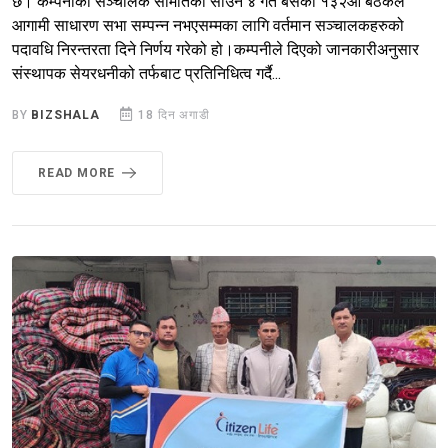
छ। कम्पनीको सञ्चालक समितिको साउन ४ गते बसेको १३२औँ बैठकले
आगामी साधारण सभा सम्पन्न नभएसम्मका लागि वर्तमान सञ्चालकहरुको
पदावधि निरन्तरता दिने निर्णय गरेको हो।कम्पनीले दिएको जानकारीअनुसार
संस्थापक सेयरधनीको तर्फबाट प्रतिनिधित्व गर्दै...
BY
BIZSHALA
18 दिन अगाडी
READ MORE