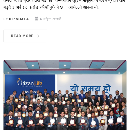
केवल ०.२४ प्रतिशतले बढी हो।कम्पनीको खुद बीमाशुल्क २२.२२ प्रतिशतले
बढ्दै ३ अर्ब ८८ करोड रुपैयाँ पुगेको छ । अघिल्लो आवमा यो...
BY
BIZSHALA
6 महिना अगाडी
READ MORE