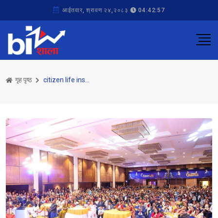
आईतवार, श्रावण २४,२०८३
04:42:57
गृह पृष्ठ
citizen life insurance co ltd