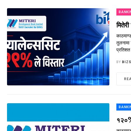
BANKI
मितेरी
काठमाण्ड
तुलनामा 
प्रतिशत 
BY
BIZ
RE
BANKI
१२०% ल
काठमाण्ड