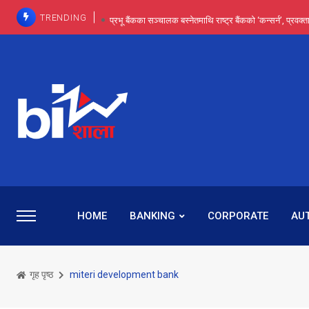
TRENDING
प्रभू बैंकका सञ्चालक बस्नेतमाथि राष्ट्र बैंकको ‘कन्सर्न’, प्रवक
इन्ट्रा-डे र सर्ट सेलिङले बजार सुधार्छन् मात्रै होइन, ढ
प्रभू बैंकमा सेञ्चुरीबाट आएका कर्मचारीमाथि हदैसम्मको विभेदः 
कमाइमा गरिमाको दमदार छलाङ, सेयरधनीलाई २०
प्रभु बैंकमा रमिता : सर्वसाधारणबाट छिरेका बस्नेत संस्था
HOME
BANKING
CORPORATE
AU
गृह पृष्ठ
miteri development bank