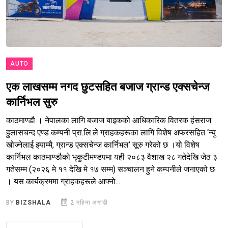
AUTO
एक लाखसम्म नगद छुटसहित बजाज ग्रान्ड एक्सचेन्ज
कार्निभल सुरु
काठमाण्डौ । नेपालका लागि बजाज बाइकको आधिकारिक वितरक हंसराज
हुलासचन्द एण्ड कम्पनी प्रा.लि.ले ग्राहकहरूका लागि विशेष अफरसहित ‘न्यु
खोज्नेलाई झ्याम्मै, ग्रान्ड एक्सचेन्ज कार्निभल’ सूरु गरेको छ ।यो विशेष
कार्निभल काठमाण्डौको भृकुटीमण्डपमा यही २०८३ वैशाख २८ गतेदेखि जेठ ३
गतेसम्म (२०२६ मे ११ देखि मे १७ सम्म) सञ्चालन हुने कम्पनीले जनाएको छ
। यस कार्यक्रममा ग्राहकहरूले आफ्नो...
BY
BIZSHALA
2 महिना अगाडी