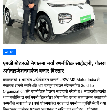
AUTO
एमजी मोटरको नेपालमा नयाँ रणनीतिक साझेदारी, गोल्छा
अर्गनाइजेशनमार्फत बजार विस्तार
काठमाण्डौ । भारतीय अटोमोबाइल कम्पनी JSW MG Motor India ले
नेपालमा आफ्नो उपस्थिति थप मजबुत बनाउने उद्देश्यसहित Golchha
Organization सँग रणनीतिक वितरण साझेदारी गरेको छ। साझेदारीअन्तर्गत
थापाथलीस्थित नयाँ एमजी डिलरशिप औपचारिक रुपमा सञ्चालनमा ल्याइएको
कम्पनीले जनाएको छ।नयाँ शोरुममार्फत ग्राहकले एमजीका प्रविधिमैत्री तथा
फिचरयुक्त गाडीहरु प्रत्यक्ष अवलोकन र खरिद गर्न सक्नेछन्। शोरुममा